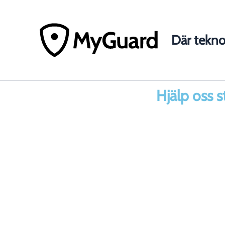
Hoppa
till
innehåll
Där teknol
Hjälp oss s