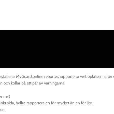
, installerar MyGuard.online reporter, rapporterar webbplatsen, efter
an och kollar på ett par av varningarna.
e ner)
kt sida, hellre rapportera en för mycket än en för lite.
gen