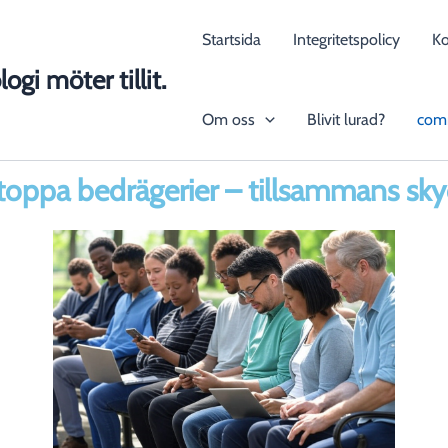
Startsida
Integritetspolicy
K
ogi möter tillit.
Om oss
Blivit lurad?
com
toppa bedrägerier – tillsammans skyd