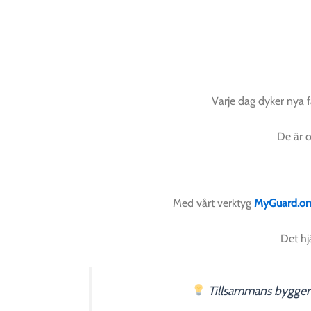
Varje dag dyker nya 
De är o
Med vårt verktyg
MyGuard.onl
Det hj
Tillsammans bygger