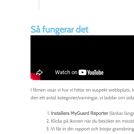
Så fungerar det
I filmen visar vi hur vi hittar en suspekt webbplats
den ett antal kategorier/varningar, vi laddar om sid
Installera MyGuard Reporter
(länkar längr
Klicka på ikonen när du besöker en misstän
Vi får in din rapport och börjar gransknin