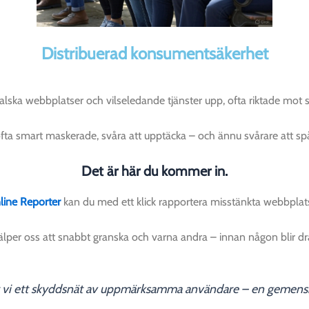
Distribuerad konsumentsäkerhet
falska webbplatser och vilseledande tjänster upp, ofta riktade mot
fta smart maskerade, svåra att upptäcka – och ännu svårare att spår
Det är här du kommer in.
ine Reporter
kan du med ett klick rapportera misstänkta webbplats
älper oss att snabbt granska och varna andra – innan någon blir d
 vi ett skyddsnät av uppmärksamma användare – en gemensk