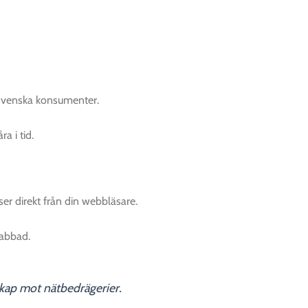
 svenska konsumenter.
a i tid.
er direkt från din webbläsare.
rabbad.
ap mot nätbedrägerier.